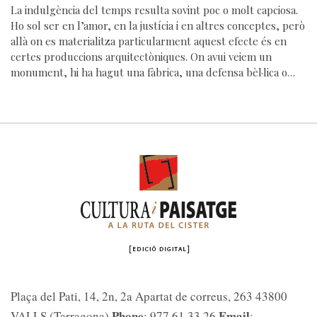
La indulgència del temps resulta sovint poc o molt capciosa.
Ho sol ser en l’amor, en la justícia i en altres conceptes, però
allà on es materialitza particularment aquest efecte és en
certes produccions arquitectòniques. On avui veiem un
monument, hi ha hagut una fàbrica, una defensa bèl·lica o…
Plaça del Pati, 14, 2n, 2a Apartat de correus, 263 43800
Phone
Email
VALLS (Tarragona)
: 977 61 33 26
: