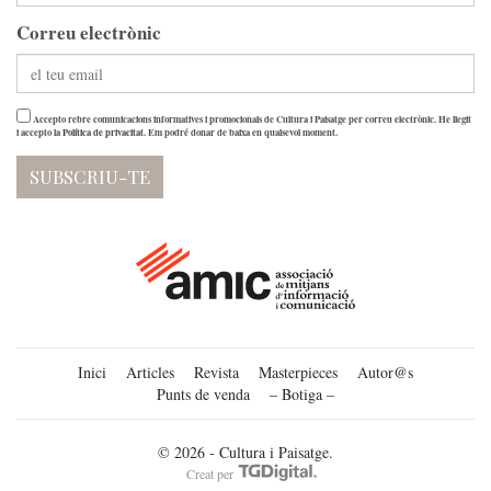
Correu electrònic
Accepto rebre comunicacions informatives i promocionals de Cultura i Paisatge per correu electrònic. He llegit
i accepto la
Política de privacitat
. Em podré donar de baixa en qualsevol moment.
Inici
Articles
Revista
Masterpieces
Autor@s
Punts de venda
– Botiga –
© 2026 - Cultura i Paisatge.
Creat per