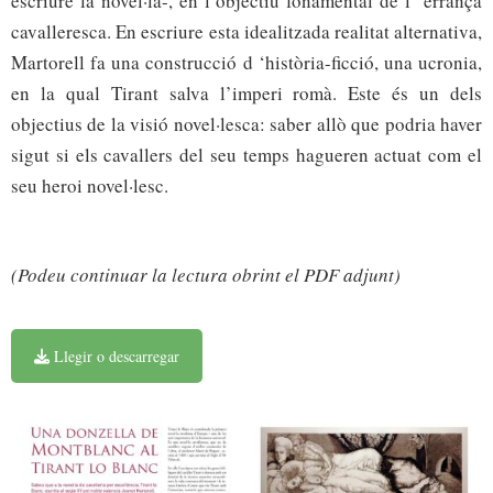
escriure la novel·la-, en l’objectiu fonamental de l ‘errança
cavalleresca. En escriure esta idealitzada realitat alternativa,
Martorell fa una construcció d ‘història-ficció, una ucronia,
en la qual Tirant salva l’imperi romà. Este és un dels
objectius de la visió novel·lesca: saber allò que podria haver
sigut si els cavallers del seu temps hagueren actuat com el
seu heroi novel·lesc.
(Podeu continuar la lectura obrint el PDF adjunt)
Llegir o descarregar