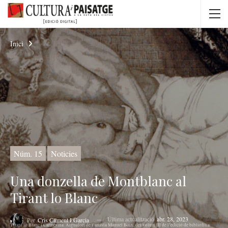
Inici
Núm. 15
Noticies
Una donzella de Montblanc al
Tirant lo Blanc
Última actualització
abr. 28, 2023
Per
Cris Climent I Garcia
Tirant lo Blanc i Carmesina. Aiguafort de l’artista Manuel Boix, del volum III de l’edició de bibliofília