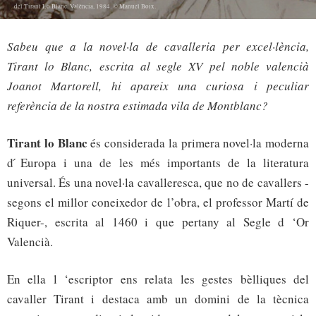
del Tirant Lo Blanc. València, 1984. © Manuel Boix.
Sabeu que a la novel·la de cavalleria per excel·lència,
Tirant lo Blanc, escrita al segle XV pel noble valencià
Joanot Martorell, hi apareix una curiosa i peculiar
referència de la nostra estimada vila de Montblanc?
Tirant lo Blanc
és considerada la primera novel·la moderna
d ́Europa i una de les més importants de la literatura
universal. És una novel·la cavalleresca, que no de cavallers -
segons el millor coneixedor de l’obra, el professor Martí de
Riquer-, escrita al 1460 i que pertany al Segle d ‘Or
Valencià.
En ella l ‘escriptor ens relata les gestes bèlliques del
cavaller Tirant i destaca amb un domini de la tècnica