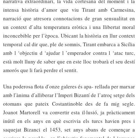
narrativa extraordinari, la vida cortesana del moment i la
intensa història d’amor que viu Tirant amb Carmesina,
narració que atresora connotacions de gran sensualitat en
un context d ́alta temperatura eròtica i una llibertat moral
inconcebible per l’època. Ubicant la història en llur context
temporal cal dir que, ple de somnis, Tirant embarca a Sicília
amb l ‘objectiu d ‘ajudar l ’emperador contra l ‘atac turc,
està molt lluny de saber que en este lloc trobarà el seu destí
amorós que li farà perdre el sentit.
Una poderosa flota d ́onze galeres és apa- rellada per marxar
amb l ́ànima d ́alliberar l’Imperi Bizantí de l’atroç setge dels
otomans que pateix Costantinoble des de fa mig segle.
Joanot Martorell va convertir esta il·lusió, ja pràcticament
inútil en els anys en què escrivia els turcs havien pres i
saquejat Bizanci el 1453, set anys abans de començar a