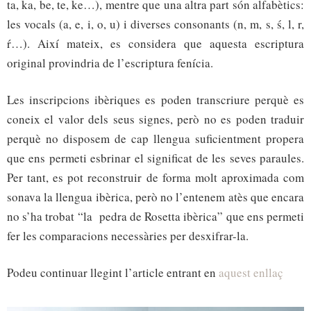
ta, ka, be, te, ke…), mentre que una altra part són alfabètics:
les vocals (a, e, i, o, u) i diverses consonants (n, m, s, ś, l, r,
ŕ…). Així mateix, es considera que aquesta escriptura
original provindria de l’escriptura fenícia.
Les inscripcions ibèriques es poden transcriure perquè es
coneix el valor dels seus signes, però no es poden traduir
perquè no disposem de cap llengua suficientment propera
que ens permeti esbrinar el significat de les seves paraules.
Per tant, es pot reconstruir de forma molt aproximada com
sonava la llengua ibèrica, però no l’entenem atès que encara
no s’ha trobat “la
pedra de Rosetta ibèrica” que ens permeti
fer les comparacions necessàries per desxifrar-la.
Podeu continuar llegint l’article entrant en
aquest enllaç