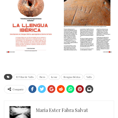
El Vilar de Valls
Ibers
kesse
llengua ibèrica
Valls
Compartir
Maria Ester Fabra Salvat