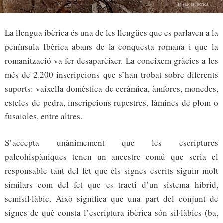
Fusaiola ibèrica
La llengua ibèrica és una de les llengües que es parlaven a la
península Ibèrica abans de la conquesta romana i que la
romanització va fer desaparèixer. La coneixem gràcies a les
més de 2.200 inscripcions que s’han trobat sobre diferents
suports: vaixella domèstica de ceràmica, àmfores, monedes,
esteles de pedra, inscripcions rupestres, làmines de plom o
fusaioles, entre altres.
S’accepta unànimement que les escriptures
paleohispàniques tenen un ancestre comú que seria el
responsable tant del fet que els signes escrits siguin molt
similars com del fet que es tracti d’un sistema híbrid,
semisil·làbic. Això significa que una part del conjunt de
signes de què consta l’escriptura ibèrica són sil·làbics (ba,