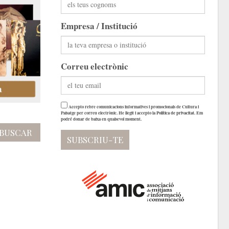
Empresa / Institució
Correu electrònic
Accepto rebre comunicacions informatives i promocionals de Cultura i
Paisatge per correu electrònic. He llegit i accepto la
Política de privacitat
. Em
podré donar de baixa en qualsevol moment.