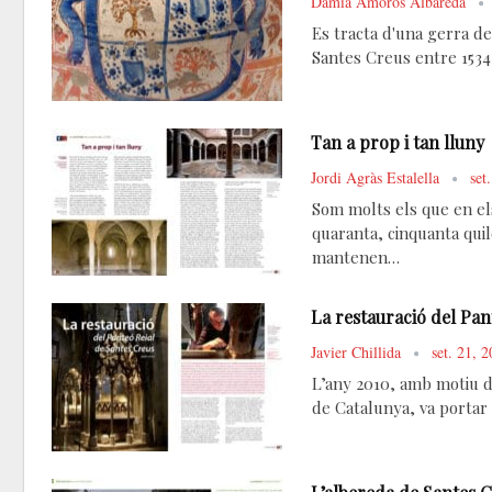
Damià Amorós Albareda
Es tracta d'una gerra d
Santes Creus entre 1534 i
Tan a prop i tan lluny
Jordi Agràs Estalella
set
Som molts els que en els
quaranta, cinquanta quil
mantenen…
La restauració del Pan
Javier Chillida
set. 21, 
L’any 2010, amb motiu d
de Catalunya, va portar 