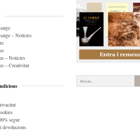
isatge
isatge – Notícies
re
us
s – Notícies
s – Creativitat
ndicions
rivacitat
cookies
00% segur
i devolucions