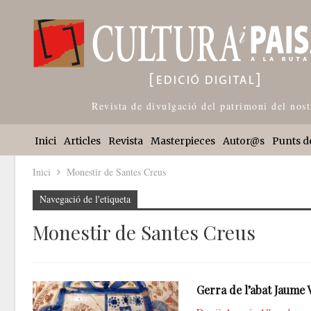
Revista de divulgació del patrimoni del nost
Inici
Articles
Revista
Masterpieces
Autor@s
Punts d
Inici
Monestir de Santes Creus
Navegació de l'etiqueta
Monestir de Santes Creus
Gerra de l’abat Jaume V