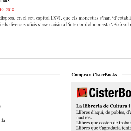
Creus
 19, 2018
isposa, en el seu capítol LXVI, que els monestirs s’han “d’establir
, i els diversos oficis s’exerceixin a l’interior del monestir”. Això 
Compra a CisterBooks
s
nda