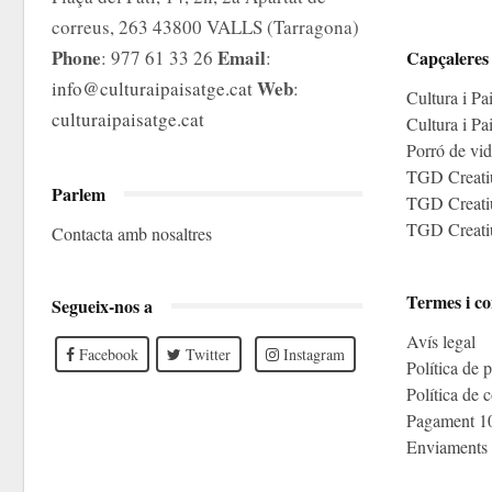
correus, 263 43800 VALLS (Tarragona)
Phone
Email
: 977 61 33 26
:
Capçaleres
Web
info@culturaipaisatge.cat
:
Cultura i Pa
culturaipaisatge.cat
Cultura i Pa
Porró de vid
TGD Creati
Parlem
TGD Creatiu
TGD Creatiu
Contacta amb nosaltres
Termes i co
Segueix-nos a
Avís legal
Facebook
Twitter
Instagram
Política de p
Política de 
Pagament 1
Enviaments 