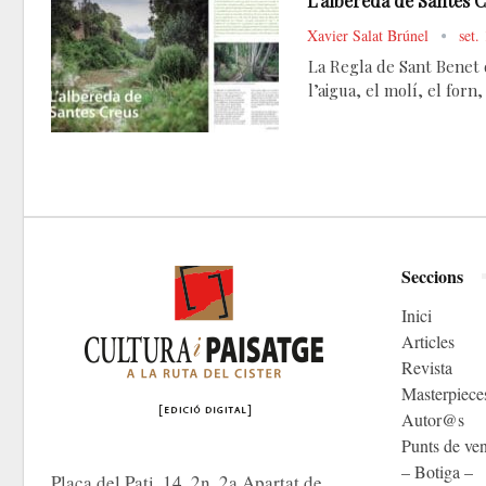
L’albereda de Santes 
Xavier Salat Brúnel
set.
La Regla de Sant Benet d
l’aigua, el molí, el forn
Seccions
Inici
Articles
Revista
Masterpiece
Autor@s
Punts de ve
– Botiga –
Plaça del Pati, 14, 2n, 2a Apartat de