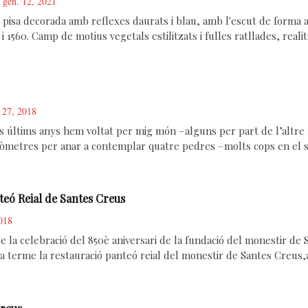
gen. 12, 2021
e pisa decorada amb reflexes daurats i blau, amb l'escut de forma 
 1560. Camp de motius vegetals estilitzats i fulles ratllades, reali
. 27, 2018
 últims anys hem voltat per mig món –alguns per part de l’altre mi
òmetres per anar a contemplar quatre pedres –molts cops en el se
teó Reial de Santes Creus
2018
e la celebració del 850è aniversari de la fundació del monestir de
a terme la restauració panteó reial del monestir de Santes Creus,