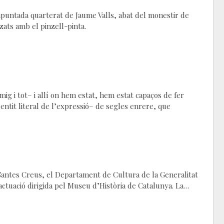
apuntada quarterat de Jaume Valls, abat del monestir de
tzats amb el pinzell-pinta.
g i tot– i allí on hem estat, hem estat capaços de fer
ntit literal de l’expressió– de segles enrere, que
 Santes Creus, el Departament de Cultura de la Generalitat
actuació dirigida pel Museu d’Història de Catalunya. La…