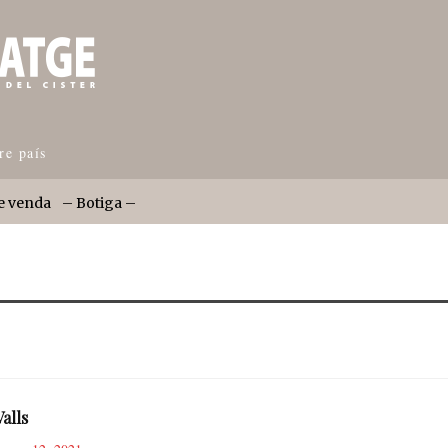
re país
e venda
– Botiga –
alls