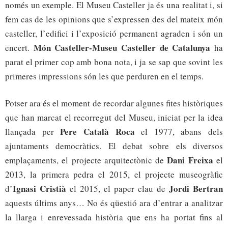
només un exemple. El Museu Casteller ja és una realitat i, si
fem cas de les opinions que s’expressen des del mateix món
casteller, l’edifici i l’exposició permanent agraden i són un
Món Casteller-Museu Casteller de Catalunya
encert.
ha
parat el primer cop amb bona nota, i ja se sap que sovint les
primeres impressions són les que perduren en el temps.
Potser ara és el moment de recordar algunes fites històriques
que han marcat el recorregut del Museu, iniciat per la idea
Pere Català Roca
llançada per
el 1977, abans dels
ajuntaments democràtics. El debat sobre els diversos
Dani Freixa
emplaçaments, el projecte arquitectònic de
el
2013, la primera pedra el 2015, el projecte museogràfic
Ignasi Cristià
Jordi Bertran
d’
el 2015, el paper clau de
aquests últims anys… No és qüestió ara d’entrar a analitzar
la llarga i enrevessada història que ens ha portat fins al