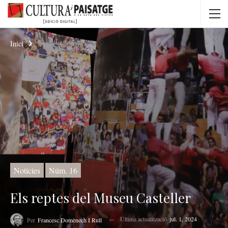
Inici
Noticies
Núm. 16
Els reptes del Museu Casteller
Última actualització
jul. 1, 2024
Per
Francesc Domènech I Rull