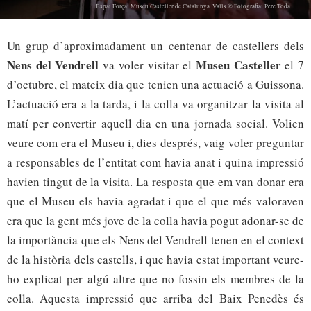
Espai Força: Museu Casteller de Catalunya. Valls © Fotografia: Pere Toda
Un grup d’aproximadament un centenar de castellers dels
Nens del Vendrell
Museu Casteller
va voler visitar el
el 7
d’octubre, el mateix dia que tenien una actuació a Guissona.
L’actuació era a la tarda, i la colla va organitzar la visita al
matí per convertir aquell dia en una jornada social. Volien
veure com era el Museu i, dies després, vaig voler preguntar
a responsables de l’entitat com havia anat i quina impressió
havien tingut de la visita. La resposta que em van donar era
que el Museu els havia agradat i que el que més valoraven
era que la gent més jove de la colla havia pogut adonar-se de
la importància que els Nens del Vendrell tenen en el context
de la història dels castells, i que havia estat important veure-
ho explicat per algú altre que no fossin els membres de la
colla. Aquesta impressió que arriba del Baix Penedès és