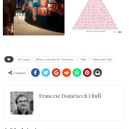
Alt Camp
Museu Casteller de Catalunya
Valls
Xiquets de Valls
Compartir
Francesc Domènech i Rull