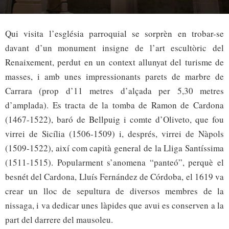
Qui visita l’església parroquial se sorprèn en trobar-se
davant d’un monument insigne de l’art escultòric del
Renaixement, perdut en un context allunyat del turisme de
masses, i amb unes impressionants parets de marbre de
Carrara (prop d’11 metres d’alçada per 5,30 metres
d’amplada). Es tracta de la tomba de Ramon de Cardona
(1467-1522), baró de Bellpuig i comte d’Oliveto, que fou
virrei de Sicília (1506-1509) i, després, virrei de Nàpols
(1509-1522), així com capità general de la Lliga Santíssima
(1511-1515). Popularment s’anomena “panteó”, perquè el
besnét del Cardona, Lluís Fernández de Córdoba, el 1619 va
crear un lloc de sepultura de diversos membres de la
nissaga, i va dedicar unes làpides que avui es conserven a la
part del darrere del mausoleu.