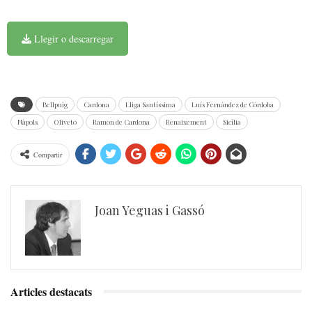
Llegir o descarregar
Bellpuig
Cardona
Lliga Santíssima
Luís Fernández de Córdoba
Nàpols
Oliveto
Ramon de Cardona
Renaixement
Sicília
Compartir
Joan Yeguas i Gassó
Articles destacats