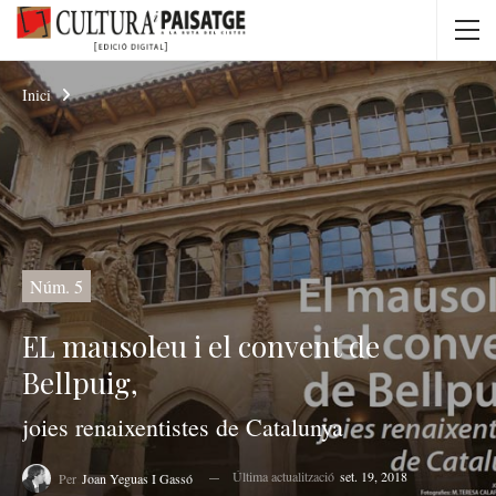
Inici
Núm. 5
EL mausoleu i el convent de
Bellpuig,
joies renaixentistes de Catalunya
Última actualització
set. 19, 2018
Per
Joan Yeguas I Gassó