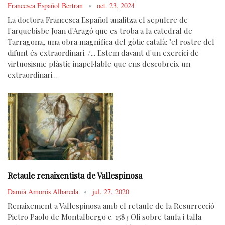
Francesca Español Bertran
oct. 23, 2024
La doctora Francesca Español analitza el sepulcre de
l'arquebisbe Joan d'Aragó que es troba a la catedral de
Tarragona, una obra magnífica del gòtic català: "el rostre del
difunt és extraordinari. /... Estem davant d'un exercici de
virtuosisme plàstic inapel·lable que ens descobreix un
extraordinari…
Retaule renaixentista de Vallespinosa
Damià Amorós Albareda
jul. 27, 2020
Renaixement a Vallespinosa amb el retaule de la Resurrecció
Pietro Paolo de Montalbergo c. 1583 Oli sobre taula i talla