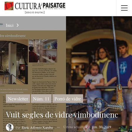
Inici
Newsletter
Núm. 11
Porró de vidre
Vuit segles de vidre vimbodinenc
Última actualització
gen. 30, 2019
Per
Enric Alfonso Xaruba