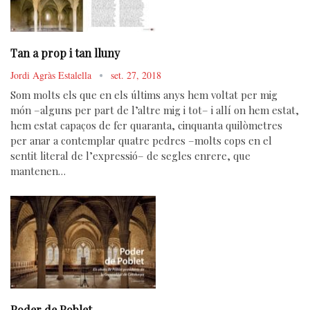
Tan a prop i tan lluny
Jordi Agràs Estalella
set. 27, 2018
Som molts els que en els últims anys hem voltat per mig
món –alguns per part de l’altre mig i tot– i allí on hem estat,
hem estat capaços de fer quaranta, cinquanta quilòmetres
per anar a contemplar quatre pedres –molts cops en el
sentit literal de l’expressió– de segles enrere, que
mantenen…
Poder de Poblet