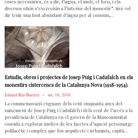
coses necessàries, és a dir, l’aigua, el molí, el forn, i els
diversos oficis s’exerceixin a l’interior del monestir”. Això vol
dir tenir una font abundant d’aigua per al consum,…
Estudis, obres i projectes de Josep Puig i Cadafalch en els
monestirs cistercencs de la Catalunya Nova (1918-1954).
Eduard Riu-Barrera
set. 18, 2018
La commemoració enguany dels cent cinquanta anys del
naixement de Josep Puig i Cadafalch i dels cent de l’accés a la
presidència de Catalunya en el govern de la Mancomunitat
convida a explorar moltes de les facetes d’aquest personatge
polifacètic i complex que fou arquitecte i urbanista, capità…