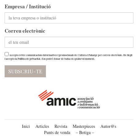
Empresa / Institució
Correu electrònic
Accepto rebre comunicacions informatives i promocionals de Cultura i Paisatge per correu electrònic. He llegit
i accepto la
Política de privacitat
. Em podré donar de baixa en qualsevol moment.
Inici
Articles
Revista
Masterpieces
Autor@s
Punts de venda
– Botiga –