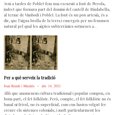
Avui a tardes de Poblet fem una excursió a font de Nerola,
indret que formava part del domini del castell de Riudabella,
al terme de Vimbodí i Poblet. La font és un pou artesià, és a
dir, que l'aigua brolla de la terra i emergeix per un fenomen
natural pel qual les aigües subterrànies sotmeses a…
Per a què serveix la tradició
Joan Rendé i Masdéu
abr. 14, 2021
Allò que anomenem cultura tradicional i popular compon, en
bona part, el fet folklòric. Però, compte, el fet folklòric no és
banal ni frívol, no és superficial, com ens havien volgut fer
creure els sistemes colonials, i molt particularment les