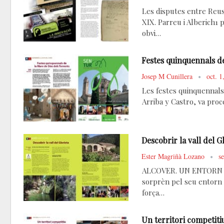
Les disputes entre Reus 
XIX. Parreu i Alberich1 
obvi…
Festes quinquennals de
Josep M Cunillera
oct. 1
Les festes quinquennals
Arriba y Castro, va proce
Descobrir la vall del G
Ester Magriñà Lozano
s
ALCOVER. UN ENTORN NAT
sorprèn pel seu entorn n
força…
Un territori competitiu