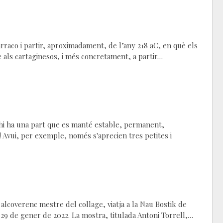
raco i partir, aproximadament, de l’any 218 aC, en què els
 als cartaginesos, i més concretament, a partir…
 hi ha una part que es manté estable, permanent,
s! Avui, per exemple, només s'aprecien tres petites i
a alcoverenc mestre del collage, viatja a la Nau Bostik de
 29 de gener de 2022. La mostra, titulada Antoni Torrell,…