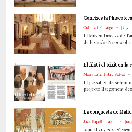
Coneixes la Pinacotec
Cultura i Paisatge
juny 4
El Museu Diocesà de Tar
de les més d'11.000 obr
El filat i el teixit en la
Maria Ester Fabra Salvat
El passat 20 de setembre
projecte llargament dema
La conquesta de Mallo
Joan Papell i Tardiu
juny
Aquest any 2019 s’escau 