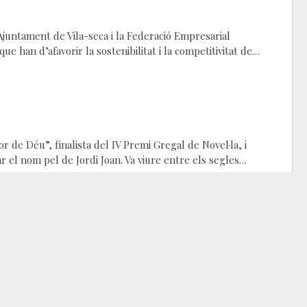
 l’Ajuntament de Vila-seca i la Federació Empresarial
e han d’afavorir la sostenibilitat i la competitivitat de…
or de Déu”, finalista del IV Premi Gregal de Novel·la, i
ar el nom pel de Jordi Joan. Va viure entre els segles…
 va reflectir en la magnificència i l’esplendor de molts
l Renaixement. En aquest marc cronològic se situa l’antic…