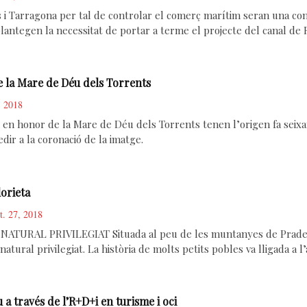
i Tarragona per tal de controlar el comerç marítim seran una cons
plantegen la necessitat de portar a terme el projecte del canal de
 la Mare de Déu dels Torrents
, 2018
 en honor de la Mare de Déu dels Torrents tenen l’origen fa seix
dir a la coronació de la imatge.
lorieta
et. 27, 2018
URAL PRIVILEGIAT Situada al peu de les muntanyes de Prades, p
atural privilegiat. La història de molts petits pobles va lligada a
 a través de l’R+D+i en turisme i oci