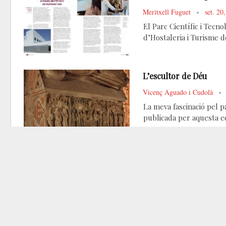
Meritxell Fuguet
set. 20
El Parc Científic i Tecno
d’Hostaleria i Turisme d
L’escultor de Déu
Vicenç Aguado i Cudolà
La meva fascinació pel pa
publicada per aquesta ed
Alcover i el Convent de
Ester Magriñà Lozano
s
A mitjan segle XVI s’inic
edificis de l’època, tan