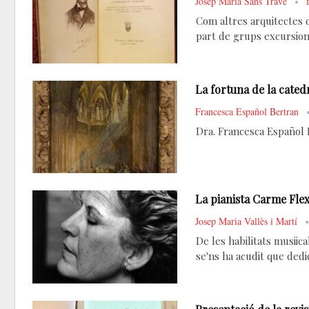
Josep Maria Sans Travé
Com altres arquitectes d
part de grups excursioni
La fortuna de la catedr
Francesca Español Bertran
Dra. Francesca Español B
La pianista Carme Fle
Josep Maria Vallès i Martí
De les habilitats musiic
se'ns ha acudit que dedi