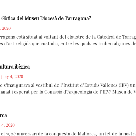
a Gòtica del Museu Diocesà de Tarragona?
, 2020
ragona está situat al voltant del claustre de la Catedral de Tarr
es d’art religiós que custodia, entre les quals es troben algunes 
 cultura ibèrica
juny 4, 2020
 s’inaugurava al vestíbul de l’Institut d’Estudis Vallencs (IEV) un 
nat i esperat per la Comissió d’Arqueologia de l’IEV/ Museu de Va
rca
 4, 2020
el 790è aniversari de la conquesta de Mallorca, un fet de la nost