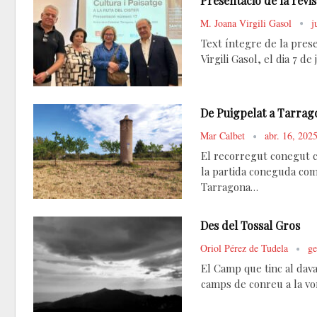
Presentació de la revi
M. Joana Virgili Gasol
j
Text íntegre de la prese
Virgili Gasol, el dia 7 d
De Puigpelat a Tarrago
Mar Calbet
abr. 16, 202
El recorregut conegut c
la partida coneguda com
Tarragona…
Des del Tossal Gros
Oriol Pérez de Tudela
ge
El Camp que tinc al dava
camps de conreu a la vor