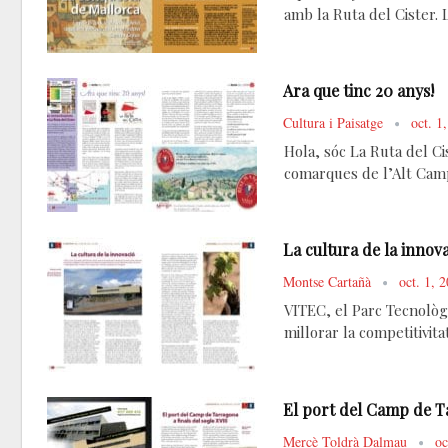
amb la Ruta del Cister. 
Ara que tinc 20 anys!
Cultura i Paisatge
oct. 1
Hola, sóc La Ruta del Ci
comarques de l’Alt Camp,
La cultura de la innov
Montse Cartañà
oct. 1, 
VITEC, el Parc Tecnològi
millorar la competitivitat
El port del Camp de Ta
Mercè Toldrà Dalmau
oc