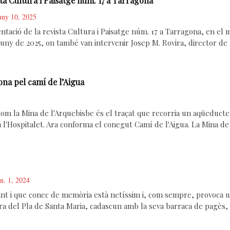
sta Cultura i Paisatge núm. 17 a Tarragona
uny 10, 2025
ntació de la revista Cultura i Paisatge núm. 17 a Tarragona, en el
e juny de 2025, on també van intervenir Josep M. Rovira, director de
na pel camí de l’Aigua
5
om la Mina de l'Arquebisbe és el traçat que recorria un aqüeducte 
 l'Hospitalet. Ara conforma el conegut Camí de l'Aigua. La Mina d
n. 1, 2024
nt i que conec de memòria està netíssim i, com sempre, provoca una
a del Pla de Santa Maria, cadascun amb la seva barraca de pagès, 