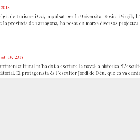
, 2018
lògic de Turisme i Oci, impulsat per la Universitat Rovira i Virgili,
e la província de Tarragona, ha posat en marxa diversos projectes qu
set. 19, 2018
trimoni cultural m’ha dut a escriure la novel·la històrica “L’escult
itorial. El protagonista és l’escultor Jordi de Déu, que es va canvi
 les Arts
et. 18, 2018
iava a Alcover una transformació econòmica, social i cultural que es
t civils com religiosos, vinculats estretament al corrent artístic de