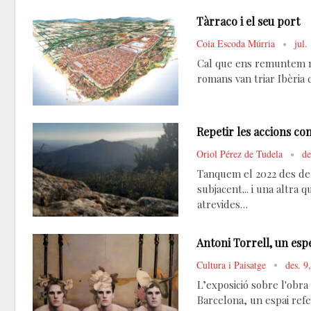
Tàrraco i el seu port
Coia Escoda Múrria
jul.
Cal que ens remuntem mé
romans van triar Ibèria
Repetir les accions co
Oriol Pérez de Tudela
de
Tanquem el 2022 des del
subjacent... i una altra 
atrevides…
Antoni Torrell, un espe
Cultura i Paisatge
des. 9
L’exposició sobre l'obra 
Barcelona, un espai refe