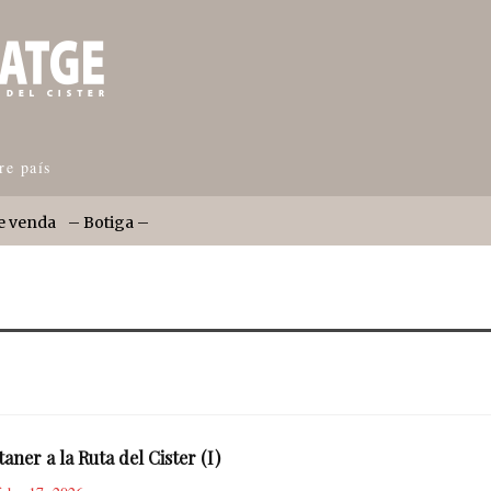
re país
e venda
– Botiga –
ner a la Ruta del Cister (I)