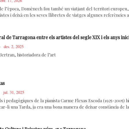
febr. 17, 2026
e l’època, Domènech fou també un viatjant del territori europe
stes i deixà en les seves llibretes de viatges algunes referències 
al de Tarragona entre els artistes del segle XIX i els anys inic
des. 2, 2025
ertran, historiadora de l’art
xas
jul. 31, 2025
als i pedagògiques de la pianista Carme Flexas Escoda (1925-2005)
car-li una Tarda, ja era una bona manera de deixar constància de la