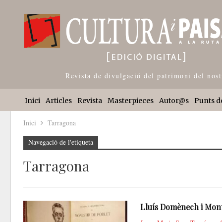
Revista de divulgació del patrimoni del nost
Inici
Articles
Revista
Masterpieces
Autor@s
Punts d
Inici
Tarragona
Navegació de l'etiqueta
Tarragona
Lluís Domènech i Monta