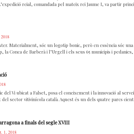
L’expedició reial, comandada pel mateix rei Jaume I, va partir pri
, 2018
ster. Materialment, sóc un logotip bonic, però en essència sóc una
 la Conca de Barberà i l’Urgell i els seus 65 municipis i pedanies, 
ació
2018
c del Vi ubicat a Falset, posa el coneixement i la innovació al serve
 del sector vitivinícola català. Aquest és un dels quatre parcs cienti
rragona a finals del segle XVIII
t. 1, 2018