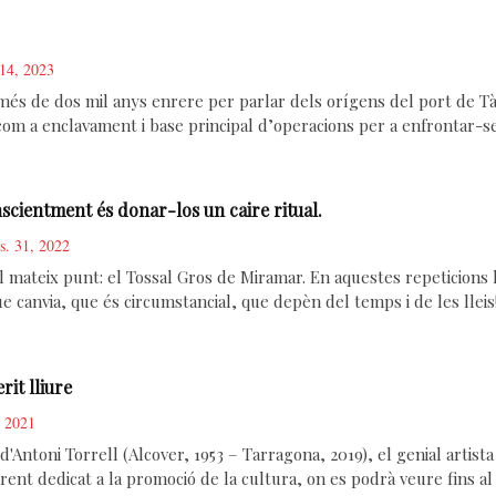
 14, 2023
s de dos mil anys enrere per parlar dels orígens del port de Tàr
 com a enclavament i base principal d’operacions per a enfrontar-se
nscientment és donar-los un caire ritual.
s. 31, 2022
 mateix punt: el Tossal Gros de Miramar. En aquestes repeticions
que canvia, que és circumstancial, que depèn del temps i de les llei
rit lliure
, 2021
d'Antoni Torrell (Alcover, 1953 – Tarragona, 2019), el genial artist
rent dedicat a la promoció de la cultura, on es podrà veure fins al